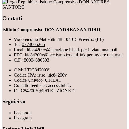
Istituto Comprensivo DON ANDREA
SANTORO
Contatti
Istituto Comprensivo DON ANDREA SANTORO
Via Giacomo Matteotti, 48 - 04015 Priverno (LT)
Tel:
0773905266
Email:
ltic84200v@istruzione.it
Link per inviare una mail
PEC:
ltic84200v@pec.istruzione.it
Link per inviare una mail
C.F.: 80004680593
C.M: LTIC84200V
Codice IPA: istsc_ltic84200v
Codice Univico: UFIEA1
Contatto feedback accessibilità:
LTIC84200V@ISTRUZIONE.IT
Seguici su
Facebook
Instagram