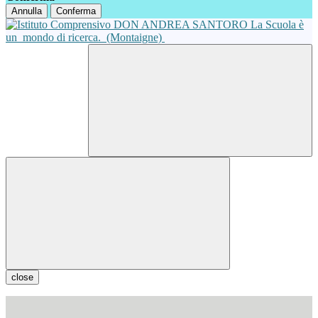
Annulla
Conferma
La Scuola è
un
mondo di ricerca.
(Montaigne)
close