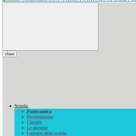
close
Scuola
Panoramica
Presentazione
I luoghi
Le persone
I numeri della scuola