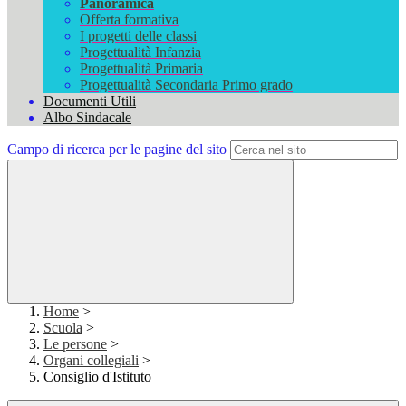
Panoramica
Offerta formativa
I progetti delle classi
Progettualità Infanzia
Progettualità Primaria
Progettualità Secondaria Primo grado
Documenti Utili
Albo Sindacale
Campo di ricerca per le pagine del sito
Home
>
Scuola
>
Le persone
>
Organi collegiali
>
Consiglio d'Istituto