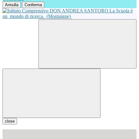
Annulla
Conferma
La Scuola è
un
mondo di ricerca.
(Montaigne)
close