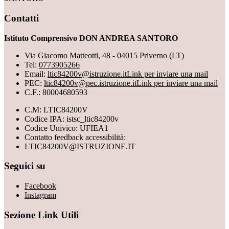
Contatti
Istituto Comprensivo DON ANDREA SANTORO
Via Giacomo Matteotti, 48 - 04015 Priverno (LT)
Tel:
0773905266
Email:
ltic84200v@istruzione.it
Link per inviare una mail
PEC:
ltic84200v@pec.istruzione.it
Link per inviare una mail
C.F.: 80004680593
C.M: LTIC84200V
Codice IPA: istsc_ltic84200v
Codice Univico: UFIEA1
Contatto feedback accessibilità:
LTIC84200V@ISTRUZIONE.IT
Seguici su
Facebook
Instagram
Sezione Link Utili