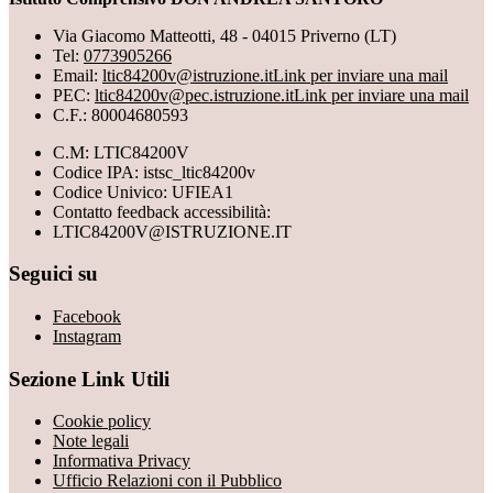
Via Giacomo Matteotti, 48 - 04015 Priverno (LT)
Tel:
0773905266
Email:
ltic84200v@istruzione.it
Link per inviare una mail
PEC:
ltic84200v@pec.istruzione.it
Link per inviare una mail
C.F.: 80004680593
C.M: LTIC84200V
Codice IPA: istsc_ltic84200v
Codice Univico: UFIEA1
Contatto feedback accessibilità:
LTIC84200V@ISTRUZIONE.IT
Seguici su
Facebook
Instagram
Sezione Link Utili
Cookie policy
Note legali
Informativa Privacy
Ufficio Relazioni con il Pubblico