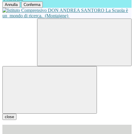
Annulla
Conferma
La Scuola è
un
mondo di ricerca.
(Montaigne)
close