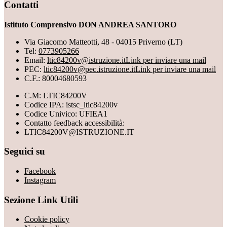
Contatti
Istituto Comprensivo DON ANDREA SANTORO
Via Giacomo Matteotti, 48 - 04015 Priverno (LT)
Tel:
0773905266
Email:
ltic84200v@istruzione.it
Link per inviare una mail
PEC:
ltic84200v@pec.istruzione.it
Link per inviare una mail
C.F.: 80004680593
C.M: LTIC84200V
Codice IPA: istsc_ltic84200v
Codice Univico: UFIEA1
Contatto feedback accessibilità:
LTIC84200V@ISTRUZIONE.IT
Seguici su
Facebook
Instagram
Sezione Link Utili
Cookie policy