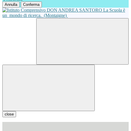
Annulla
Conferma
La Scuola è
un
mondo di ricerca.
(Montaigne)
close