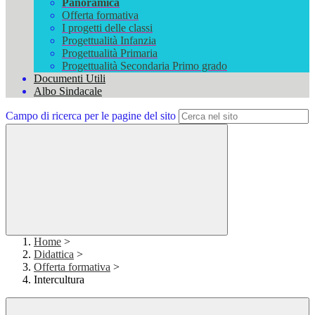
Panoramica
Offerta formativa
I progetti delle classi
Progettualità Infanzia
Progettualità Primaria
Progettualità Secondaria Primo grado
Documenti Utili
Albo Sindacale
Campo di ricerca per le pagine del sito
Home
>
Didattica
>
Offerta formativa
>
Intercultura