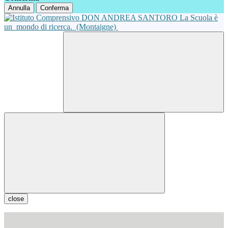
Annulla
Conferma
La Scuola è
un
mondo di ricerca.
(Montaigne)
close