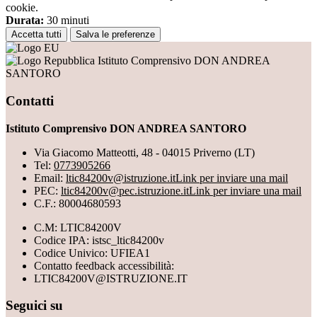
cookie.
Durata:
30 minuti
Accetta tutti
Salva le preferenze
Istituto Comprensivo DON ANDREA
SANTORO
Contatti
Istituto Comprensivo DON ANDREA SANTORO
Via Giacomo Matteotti, 48 - 04015 Priverno (LT)
Tel:
0773905266
Email:
ltic84200v@istruzione.it
Link per inviare una mail
PEC:
ltic84200v@pec.istruzione.it
Link per inviare una mail
C.F.: 80004680593
C.M: LTIC84200V
Codice IPA: istsc_ltic84200v
Codice Univico: UFIEA1
Contatto feedback accessibilità:
LTIC84200V@ISTRUZIONE.IT
Seguici su