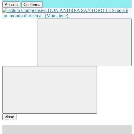
Annulla
Conferma
La Scuola è
un
mondo di ricerca.
(Montaigne)
close