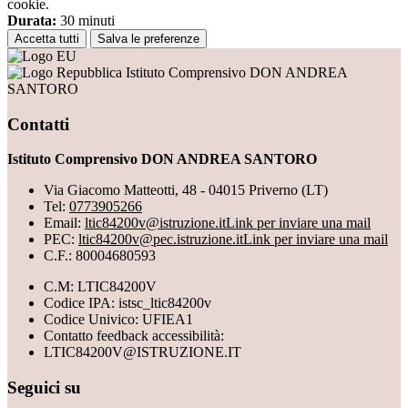
cookie.
Durata:
30 minuti
Accetta tutti
Salva le preferenze
Istituto Comprensivo DON ANDREA
SANTORO
Contatti
Istituto Comprensivo DON ANDREA SANTORO
Via Giacomo Matteotti, 48 - 04015 Priverno (LT)
Tel:
0773905266
Email:
ltic84200v@istruzione.it
Link per inviare una mail
PEC:
ltic84200v@pec.istruzione.it
Link per inviare una mail
C.F.: 80004680593
C.M: LTIC84200V
Codice IPA: istsc_ltic84200v
Codice Univico: UFIEA1
Contatto feedback accessibilità:
LTIC84200V@ISTRUZIONE.IT
Seguici su