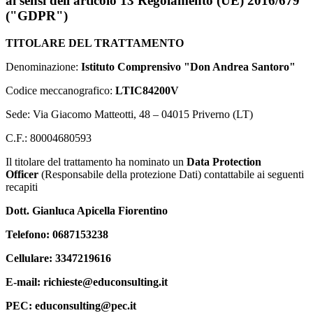
ai sensi dell'articolo 13 Regolamento (UE) 2016/679
("GDPR")
TITOLARE DEL TRATTAMENTO
Denominazione:
Istituto Comprensivo "Don Andrea Santoro"
Codice meccanografico:
LTIC84200V
Sede: Via Giacomo Matteotti, 48 – 04015 Priverno (LT)
C.F.: 80004680593
Il titolare del trattamento ha nominato un
Data Protection
Officer
(Responsabile della protezione Dati) contattabile ai seguenti
recapiti
Dott. Gianluca Apicella Fiorentino
Telefono: 0687153238
Cellulare: 3347219616
E-mail: richieste@educonsulting.it
PEC: educonsulting@pec.it