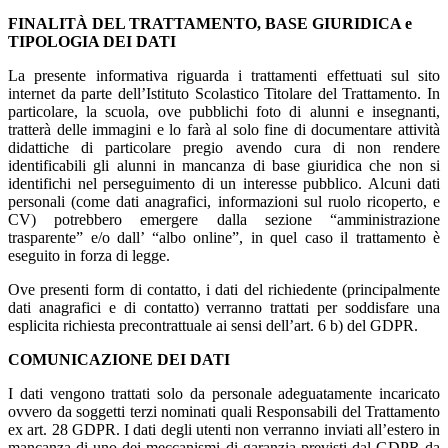
FINALITÀ DEL TRATTAMENTO, BASE GIURIDICA e
TIPOLOGIA DEI DATI
La presente informativa riguarda i trattamenti effettuati sul sito
internet da parte dell’Istituto Scolastico Titolare del Trattamento. In
particolare, la scuola, ove pubblichi foto di alunni e insegnanti,
tratterà delle immagini e lo farà al solo fine di documentare attività
didattiche di particolare pregio avendo cura di non rendere
identificabili gli alunni in mancanza di base giuridica che non si
identifichi nel perseguimento di un interesse pubblico. Alcuni dati
personali (come dati anagrafici, informazioni sul ruolo ricoperto, e
CV) potrebbero emergere dalla sezione “amministrazione
trasparente” e/o dall’ “albo online”, in quel caso il trattamento è
eseguito in forza di legge.
Ove presenti form di contatto, i dati del richiedente (principalmente
dati anagrafici e di contatto) verranno trattati per soddisfare una
esplicita richiesta precontrattuale ai sensi dell’art. 6 b) del GDPR.
COMUNICAZIONE DEI DATI
I dati vengono trattati solo da personale adeguatamente incaricato
ovvero da soggetti terzi nominati quali Responsabili del Trattamento
ex art. 28 GDPR. I dati degli utenti non verranno inviati all’estero in
mancanza di uno dei meccanismi di garanzia previsti dal GDPR da