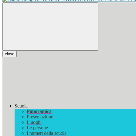
close
Scuola
Panoramica
Presentazione
I luoghi
Le persone
I numeri della scuola