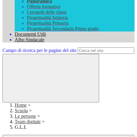
Panoramica
Offerta formativa
I progetti delle classi
Progettualità Infanzia
Progettualità Primaria
Progettualità Secondaria Primo grado
Documenti Utili
Albo Sindacale
Campo di ricerca per le pagine del sito
Home
>
Scuola
>
Le persone
>
Team digitale
>
G.L.I.