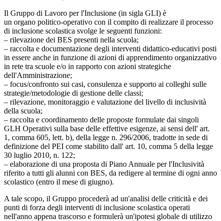
Il Gruppo di Lavoro per l'Inclusione (in sigla GLI) è
un organo politico-operativo con il compito di realizzare il processo
di inclusione scolastica svolge le seguenti funzioni:
– rilevazione dei BES presenti nella scuola;
– raccolta e documentazione degli interventi didattico-educativi posti
in essere anche in funzione di azioni di apprendimento organizzativo
in rete tra scuole e/o in rapporto con azioni strategiche
dell'Amministrazione;
– focus/confronto sui casi, consulenza e supporto ai colleghi sulle
strategie/metodologie di gestione delle classi;
– rilevazione, monitoraggio e valutazione del livello di inclusività
della scuola;
– raccolta e coordinamento delle proposte formulate dai singoli
GLH Operativi sulla base delle effettive esigenze, ai sensi dell' art.
1, comma 605, lett. b), della legge n. 296/2006, tradotte in sede di
definizione del PEI come stabilito dall' art. 10, comma 5 della legge
30 luglio 2010, n. 122;
– elaborazione di una proposta di Piano Annuale per l'Inclusività
riferito a tutti gli alunni con BES, da redigere al termine di ogni anno
scolastico (entro il mese di giugno).
A tale scopo, il Gruppo procederà ad un'analisi delle criticità e dei
punti di forza degli interventi di inclusione scolastica operati
nell'anno appena trascorso e formulerà un'ipotesi globale di utilizzo