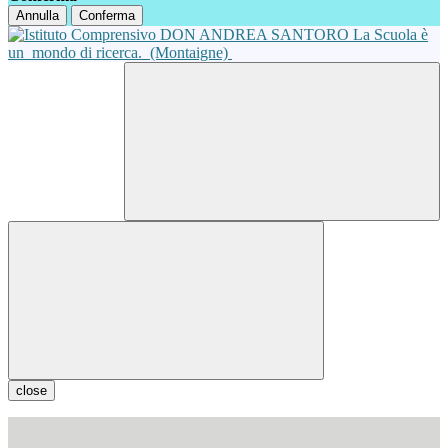
Annulla
Conferma
La Scuola è
un
mondo di ricerca.
(Montaigne)
close