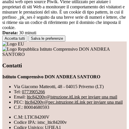
analisi web open source Piwik. Viene utilizzato per aiutare i
proprietari di siti Web a monitorare il comportamento dei visitatori e
misurare le prestazioni del sito. È un cookie di tipo pattern, in cui il
prefisso _pk_ses è seguito da una breve serie di numeri e lettere, che
si ritiene sia un codice di riferimento per il dominio che imposta il
cookie.
Durata:
30 minuti
Accetta tutti
Salva le preferenze
Istituto Comprensivo DON ANDREA
SANTORO
Contatti
Istituto Comprensivo DON ANDREA SANTORO
Via Giacomo Matteotti, 48 - 04015 Priverno (LT)
Tel:
0773905266
Email:
ltic84200v@istruzione.it
Link per inviare una mail
PEC:
ltic84200v@pec.istruzione.it
Link per inviare una mail
C.F.: 80004680593
C.M: LTIC84200V
Codice IPA: istsc_ltic84200v
Codice Univico: UFIEA1