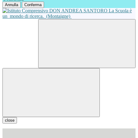
Annulla
Conferma
La Scuola è
un
mondo di ricerca.
(Montaigne)
close