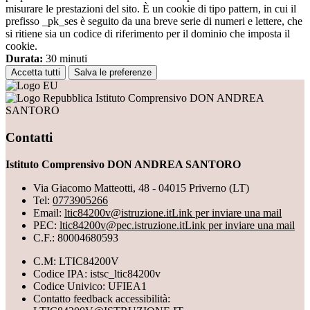
misurare le prestazioni del sito. È un cookie di tipo pattern, in cui il
prefisso _pk_ses è seguito da una breve serie di numeri e lettere, che
si ritiene sia un codice di riferimento per il dominio che imposta il
cookie.
Durata:
30 minuti
Accetta tutti
Salva le preferenze
Istituto Comprensivo DON ANDREA
SANTORO
Contatti
Istituto Comprensivo DON ANDREA SANTORO
Via Giacomo Matteotti, 48 - 04015 Priverno (LT)
Tel:
0773905266
Email:
ltic84200v@istruzione.it
Link per inviare una mail
PEC:
ltic84200v@pec.istruzione.it
Link per inviare una mail
C.F.: 80004680593
C.M: LTIC84200V
Codice IPA: istsc_ltic84200v
Codice Univico: UFIEA1
Contatto feedback accessibilità: