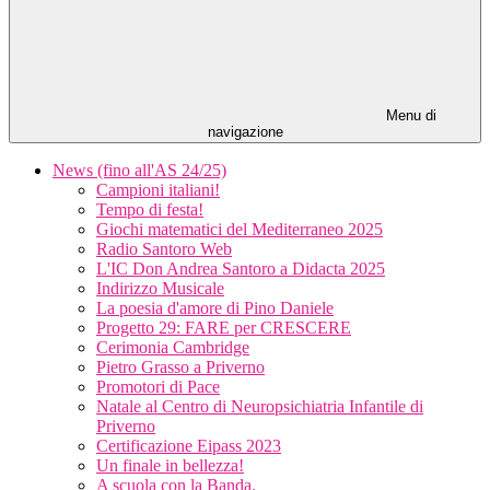
Menu di
navigazione
News (fino all'AS 24/25)
Campioni italiani!
Tempo di festa!
Giochi matematici del Mediterraneo 2025
Radio Santoro Web
L'IC Don Andrea Santoro a Didacta 2025
Indirizzo Musicale
La poesia d'amore di Pino Daniele
Progetto 29: FARE per CRESCERE
Cerimonia Cambridge
Pietro Grasso a Priverno
Promotori di Pace
Natale al Centro di Neuropsichiatria Infantile di
Priverno
Certificazione Eipass 2023
Un finale in bellezza!
A scuola con la Banda.