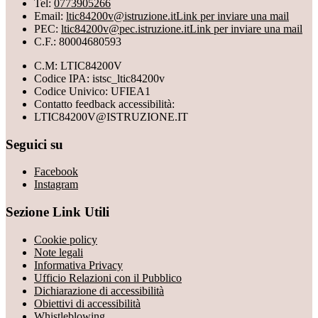
Tel:
0773905266
Email:
ltic84200v@istruzione.it
Link per inviare una mail
PEC:
ltic84200v@pec.istruzione.it
Link per inviare una mail
C.F.: 80004680593
C.M: LTIC84200V
Codice IPA: istsc_ltic84200v
Codice Univico: UFIEA1
Contatto feedback accessibilità:
LTIC84200V@ISTRUZIONE.IT
Seguici su
Facebook
Instagram
Sezione Link Utili
Cookie policy
Note legali
Informativa Privacy
Ufficio Relazioni con il Pubblico
Dichiarazione di accessibilità
Obiettivi di accessibilità
Whistleblowing