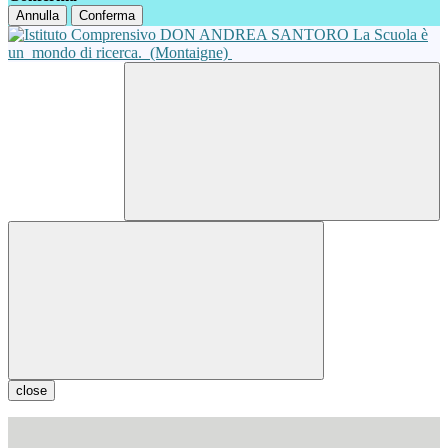
Annulla
Conferma
La Scuola è
un
mondo di ricerca.
(Montaigne)
close