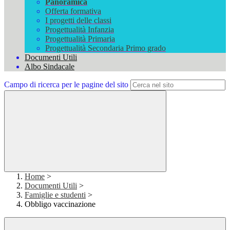
Panoramica
Offerta formativa
I progetti delle classi
Progettualità Infanzia
Progettualità Primaria
Progettualità Secondaria Primo grado
Documenti Utili
Albo Sindacale
Campo di ricerca per le pagine del sito
Home
>
Documenti Utili
>
Famiglie e studenti
>
Obbligo vaccinazione