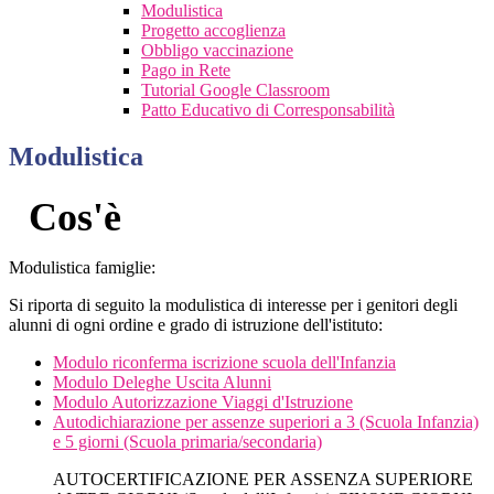
Modulistica
Progetto accoglienza
Obbligo vaccinazione
Pago in Rete
Tutorial Google Classroom
Patto Educativo di Corresponsabilità
Modulistica
Cos'è
Modulistica famiglie:
Si riporta di seguito la modulistica di interesse per i genitori degli
alunni di ogni ordine e grado di istruzione dell'istituto:
Modulo riconferma iscrizione scuola dell'Infanzia
Modulo Deleghe Uscita Alunni
Modulo Autorizzazione Viaggi d'Istruzione
Autodichiarazione per assenze superiori a 3 (Scuola Infanzia)
e 5 giorni (Scuola primaria/secondaria)
AUTOCERTIFICAZIONE PER ASSENZA SUPERIORE