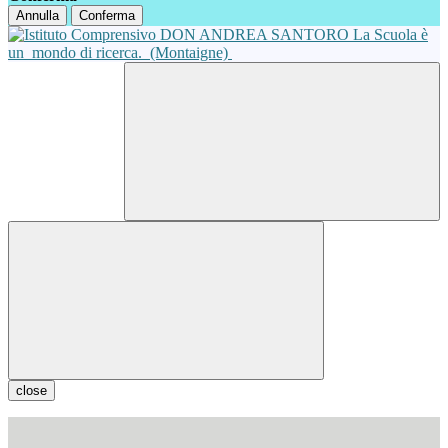
Annulla
Conferma
La Scuola è
un
mondo di ricerca.
(Montaigne)
close