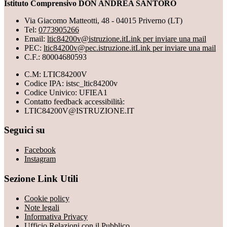
Istituto Comprensivo DON ANDREA SANTORO
Via Giacomo Matteotti, 48 - 04015 Priverno (LT)
Tel:
0773905266
Email:
ltic84200v@istruzione.it
Link per inviare una mail
PEC:
ltic84200v@pec.istruzione.it
Link per inviare una mail
C.F.: 80004680593
C.M: LTIC84200V
Codice IPA: istsc_ltic84200v
Codice Univico: UFIEA1
Contatto feedback accessibilità:
LTIC84200V@ISTRUZIONE.IT
Seguici su
Facebook
Instagram
Sezione Link Utili
Cookie policy
Note legali
Informativa Privacy
Ufficio Relazioni con il Pubblico