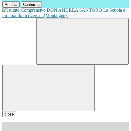
Annulla
Conferma
La Scuola è
un
mondo di ricerca.
(Montaigne)
close