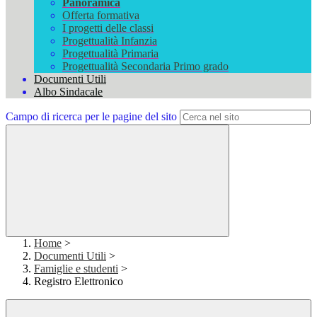
Panoramica
Offerta formativa
I progetti delle classi
Progettualità Infanzia
Progettualità Primaria
Progettualità Secondaria Primo grado
Documenti Utili
Albo Sindacale
Campo di ricerca per le pagine del sito
Home
>
Documenti Utili
>
Famiglie e studenti
>
Registro Elettronico