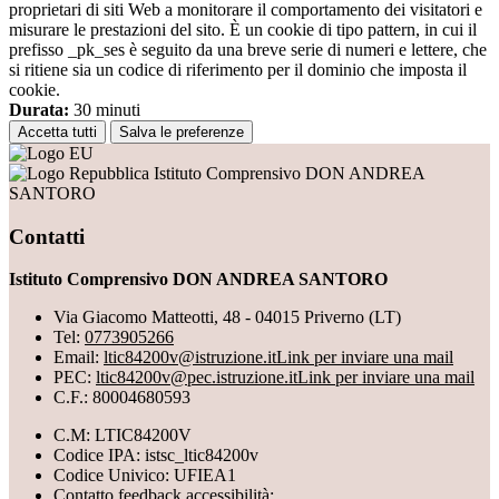
proprietari di siti Web a monitorare il comportamento dei visitatori e
misurare le prestazioni del sito. È un cookie di tipo pattern, in cui il
prefisso _pk_ses è seguito da una breve serie di numeri e lettere, che
si ritiene sia un codice di riferimento per il dominio che imposta il
cookie.
Durata:
30 minuti
Accetta tutti
Salva le preferenze
Istituto Comprensivo DON ANDREA
SANTORO
Contatti
Istituto Comprensivo DON ANDREA SANTORO
Via Giacomo Matteotti, 48 - 04015 Priverno (LT)
Tel:
0773905266
Email:
ltic84200v@istruzione.it
Link per inviare una mail
PEC:
ltic84200v@pec.istruzione.it
Link per inviare una mail
C.F.: 80004680593
C.M: LTIC84200V
Codice IPA: istsc_ltic84200v
Codice Univico: UFIEA1
Contatto feedback accessibilità: