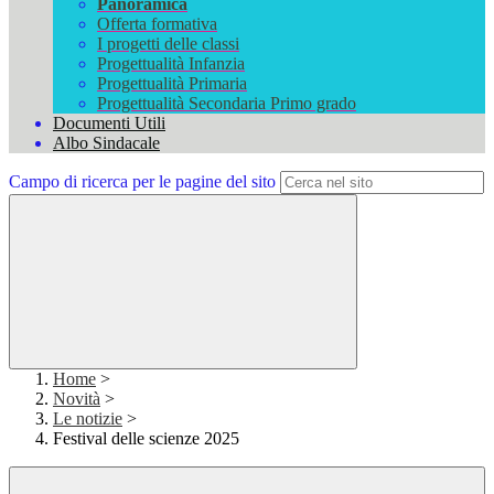
Panoramica
Offerta formativa
I progetti delle classi
Progettualità Infanzia
Progettualità Primaria
Progettualità Secondaria Primo grado
Documenti Utili
Albo Sindacale
Campo di ricerca per le pagine del sito
Home
>
Novità
>
Le notizie
>
Festival delle scienze 2025