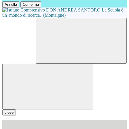
Annulla
Conferma
La Scuola è
un
mondo di ricerca.
(Montaigne)
close