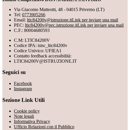
Via Giacomo Matteotti, 48 - 04015 Priverno (LT)
Tel:
0773905266
Email:
ltic84200v@istruzione.it
Link per inviare una mail
PEC:
ltic84200v@pec.istruzione.it
Link per inviare una mail
C.F.: 80004680593
C.M: LTIC84200V
Codice IPA: istsc_ltic84200v
Codice Univico: UFIEA1
Contatto feedback accessibilità:
LTIC84200V@ISTRUZIONE.IT
Seguici su
Facebook
Instagram
Sezione Link Utili
Cookie policy
Note legali
Informativa Privacy
Ufficio Relazioni con il Pubblico