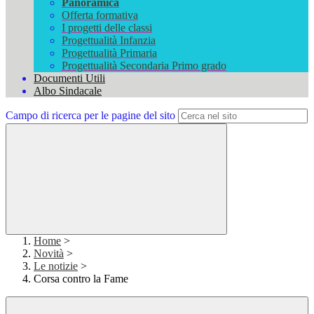
Panoramica
Offerta formativa
I progetti delle classi
Progettualità Infanzia
Progettualità Primaria
Progettualità Secondaria Primo grado
Documenti Utili
Albo Sindacale
Campo di ricerca per le pagine del sito
Home
>
Novità
>
Le notizie
>
Corsa contro la Fame