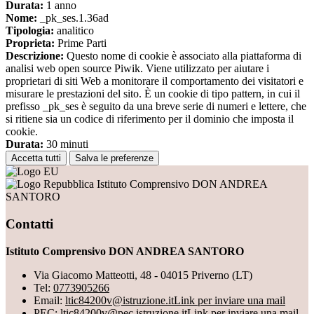
Durata:
1 anno
Nome:
_pk_ses.1.36ad
Tipologia:
analitico
Proprieta:
Prime Parti
Descrizione:
Questo nome di cookie è associato alla piattaforma di
analisi web open source Piwik. Viene utilizzato per aiutare i
proprietari di siti Web a monitorare il comportamento dei visitatori e
misurare le prestazioni del sito. È un cookie di tipo pattern, in cui il
prefisso _pk_ses è seguito da una breve serie di numeri e lettere, che
si ritiene sia un codice di riferimento per il dominio che imposta il
cookie.
Durata:
30 minuti
Accetta tutti
Salva le preferenze
Istituto Comprensivo DON ANDREA
SANTORO
Contatti
Istituto Comprensivo DON ANDREA SANTORO
Via Giacomo Matteotti, 48 - 04015 Priverno (LT)
Tel:
0773905266
Email:
ltic84200v@istruzione.it
Link per inviare una mail
PEC:
ltic84200v@pec.istruzione.it
Link per inviare una mail