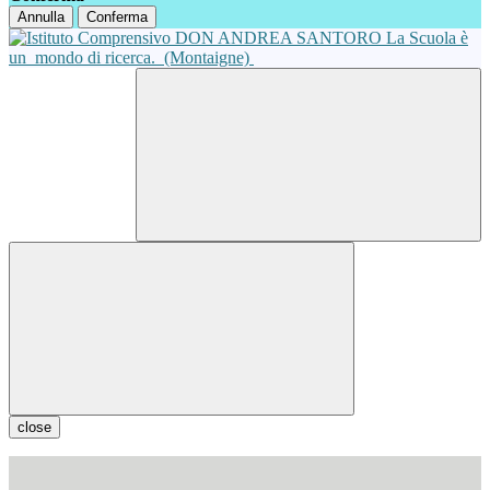
Annulla
Conferma
La Scuola è
un
mondo di ricerca.
(Montaigne)
close