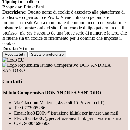
Tipologia:
analitico
Proprieta:
Prime Parti
Descrizione:
Questo nome di cookie è associato alla piattaforma di
analisi web open source Piwik. Viene utilizzato per aiutare i
proprietari di siti Web a monitorare il comportamento dei visitatori e
misurare le prestazioni del sito. È un cookie di tipo pattern, in cui il
prefisso _pk_ses è seguito da una breve serie di numeri e lettere, che
si ritiene sia un codice di riferimento per il dominio che imposta il
cookie.
Durata:
30 minuti
Accetta tutti
Salva le preferenze
Istituto Comprensivo DON ANDREA
SANTORO
Contatti
Istituto Comprensivo DON ANDREA SANTORO
Via Giacomo Matteotti, 48 - 04015 Priverno (LT)
Tel:
0773905266
Email:
ltic84200v@istruzione.it
Link per inviare una mail
PEC:
ltic84200v@pec.istruzione.it
Link per inviare una mail
C.F.: 80004680593