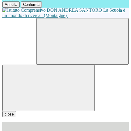
Annulla
Conferma
La Scuola è
un
mondo di ricerca.
(Montaigne)
close