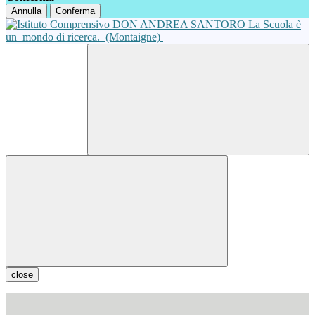
Annulla
Conferma
La Scuola è
un
mondo di ricerca.
(Montaigne)
close