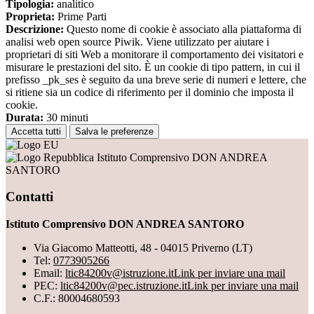
Tipologia:
analitico
Proprieta:
Prime Parti
Descrizione:
Questo nome di cookie è associato alla piattaforma di
analisi web open source Piwik. Viene utilizzato per aiutare i
proprietari di siti Web a monitorare il comportamento dei visitatori e
misurare le prestazioni del sito. È un cookie di tipo pattern, in cui il
prefisso _pk_ses è seguito da una breve serie di numeri e lettere, che
si ritiene sia un codice di riferimento per il dominio che imposta il
cookie.
Durata:
30 minuti
Accetta tutti
Salva le preferenze
Istituto Comprensivo DON ANDREA
SANTORO
Contatti
Istituto Comprensivo DON ANDREA SANTORO
Via Giacomo Matteotti, 48 - 04015 Priverno (LT)
Tel:
0773905266
Email:
ltic84200v@istruzione.it
Link per inviare una mail
PEC:
ltic84200v@pec.istruzione.it
Link per inviare una mail
C.F.: 80004680593