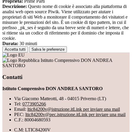
Proprieta:
Prime Parti
Descrizione:
Questo nome di cookie è associato alla piattaforma di
analisi web open source Piwik. Viene utilizzato per aiutare i
proprietari di siti Web a monitorare il comportamento dei visitatori e
misurare le prestazioni del sito. È un cookie di tipo pattern, in cui il
prefisso _pk_ses è seguito da una breve serie di numeri e lettere, che
si ritiene sia un codice di riferimento per il dominio che imposta il
cookie.
Durata:
30 minuti
Accetta tutti
Salva le preferenze
Istituto Comprensivo DON ANDREA
SANTORO
Contatti
Istituto Comprensivo DON ANDREA SANTORO
Via Giacomo Matteotti, 48 - 04015 Priverno (LT)
Tel:
0773905266
Email:
ltic84200v@istruzione.it
Link per inviare una mail
PEC:
ltic84200v@pec.istruzione.it
Link per inviare una mail
C.F.: 80004680593
C.M: LTIC84200V