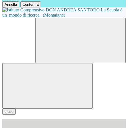
Annulla
Conferma
La Scuola è
un
mondo di ricerca.
(Montaigne)
close