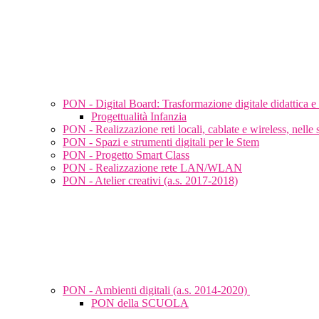
PON - Digital Board: Trasformazione digitale didattica 
Progettualità Infanzia
PON - Realizzazione reti locali, cablate e wireless, nelle 
PON - Spazi e strumenti digitali per le Stem
PON - Progetto Smart Class
PON - Realizzazione rete LAN/WLAN
PON - Atelier creativi (a.s. 2017-2018)
PON - Ambienti digitali (a.s. 2014-2020)
PON della SCUOLA