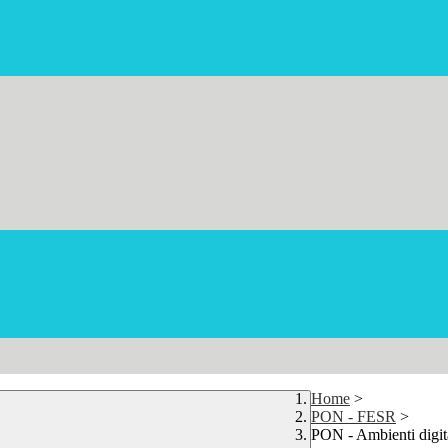
Home
>
PON - FESR
>
PON - Ambienti digita