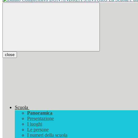
close
Scuola
Panoramica
Presentazione
I luoghi
Le persone
I numeri della scuola