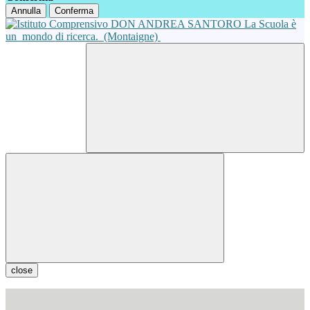
Annulla
Conferma
La Scuola è
un
mondo di ricerca.
(Montaigne)
close