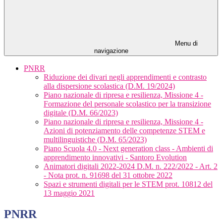
Menu di
navigazione
PNRR
Riduzione dei divari negli apprendimenti e contrasto
alla dispersione scolastica (D.M. 19/2024)
Piano nazionale di ripresa e resilienza, Missione 4 -
Formazione del personale scolastico per la transizione
digitale (D.M. 66/2023)
Piano nazionale di ripresa e resilienza, Missione 4 -
Azioni di potenziamento delle competenze STEM e
multilinguistiche (D.M. 65/2023)
Piano Scuola 4.0 - Next generation class - Ambienti di
apprendimento innovativi - Santoro Evolution
Animatori digitali 2022-2024 D.M. n. 222/2022 - Art. 2
- Nota prot. n. 91698 del 31 ottobre 2022
Spazi e strumenti digitali per le STEM prot. 10812 del
13 maggio 2021
PNRR