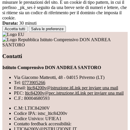
misurare le prestazioni del sito. È un cookie di tipo pattern, in cui il
prefisso _pk_ses è seguito da una breve serie di numeri e lettere, che
si ritiene sia un codice di riferimento per il dominio che imposta il
cookie.
Durata:
30 minuti
Accetta tutti
Salva le preferenze
Istituto Comprensivo DON ANDREA
SANTORO
Contatti
Istituto Comprensivo DON ANDREA SANTORO
Via Giacomo Matteotti, 48 - 04015 Priverno (LT)
Tel:
0773905266
Email:
ltic84200v@istruzione.it
Link per inviare una mail
PEC:
ltic84200v@pec.istruzione.it
Link per inviare una mail
C.F.: 80004680593
C.M: LTIC84200V
Codice IPA: istsc_ltic84200v
Codice Univico: UFIEA1
Contatto feedback accessibilità:
LTIC84200V@ISTRUZIONE.IT