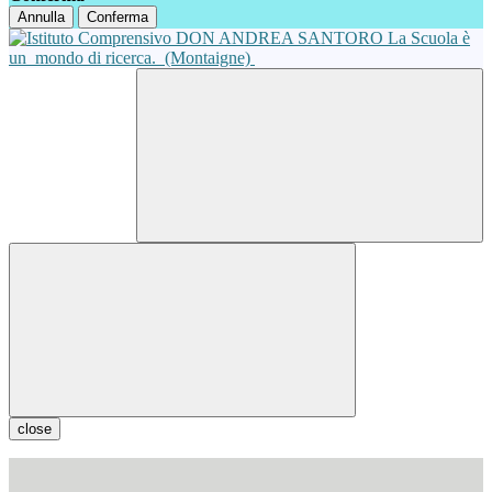
Annulla
Conferma
La Scuola è
un
mondo di ricerca.
(Montaigne)
close