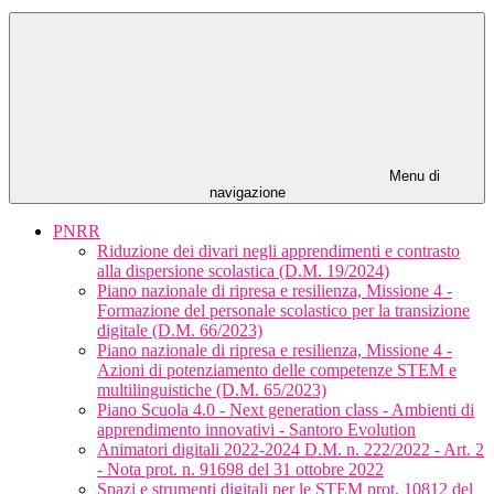
Menu di
navigazione
PNRR
Riduzione dei divari negli apprendimenti e contrasto
alla dispersione scolastica (D.M. 19/2024)
Piano nazionale di ripresa e resilienza, Missione 4 -
Formazione del personale scolastico per la transizione
digitale (D.M. 66/2023)
Piano nazionale di ripresa e resilienza, Missione 4 -
Azioni di potenziamento delle competenze STEM e
multilinguistiche (D.M. 65/2023)
Piano Scuola 4.0 - Next generation class - Ambienti di
apprendimento innovativi - Santoro Evolution
Animatori digitali 2022-2024 D.M. n. 222/2022 - Art. 2
- Nota prot. n. 91698 del 31 ottobre 2022
Spazi e strumenti digitali per le STEM prot. 10812 del