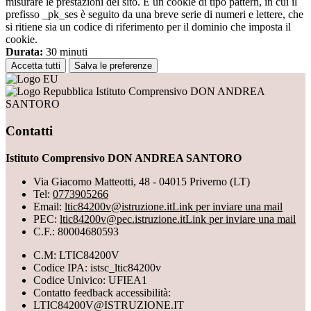
misurare le prestazioni del sito. È un cookie di tipo pattern, in cui il
prefisso _pk_ses è seguito da una breve serie di numeri e lettere, che
si ritiene sia un codice di riferimento per il dominio che imposta il
cookie.
Durata:
30 minuti
Accetta tutti
Salva le preferenze
Istituto Comprensivo DON ANDREA
SANTORO
Contatti
Istituto Comprensivo DON ANDREA SANTORO
Via Giacomo Matteotti, 48 - 04015 Priverno (LT)
Tel:
0773905266
Email:
ltic84200v@istruzione.it
Link per inviare una mail
PEC:
ltic84200v@pec.istruzione.it
Link per inviare una mail
C.F.: 80004680593
C.M: LTIC84200V
Codice IPA: istsc_ltic84200v
Codice Univico: UFIEA1
Contatto feedback accessibilità:
LTIC84200V@ISTRUZIONE.IT