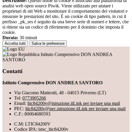
Descrizione:
Questo nome di cookie è associato alla piattaforma di
analisi web open source Piwik. Viene utilizzato per aiutare i
proprietari di siti Web a monitorare il comportamento dei visitatori e
misurare le prestazioni del sito. È un cookie di tipo pattern, in cui il
prefisso _pk_ses è seguito da una breve serie di numeri e lettere, che
si ritiene sia un codice di riferimento per il dominio che imposta il
cookie.
Durata:
30 minuti
Accetta tutti
Salva le preferenze
Istituto Comprensivo DON ANDREA
SANTORO
Contatti
Istituto Comprensivo DON ANDREA SANTORO
Via Giacomo Matteotti, 48 - 04015 Priverno (LT)
Tel:
0773905266
Email:
ltic84200v@istruzione.it
Link per inviare una mail
PEC:
ltic84200v@pec.istruzione.it
Link per inviare una mail
C.F.: 80004680593
C.M: LTIC84200V
Codice IPA: istsc_ltic84200v