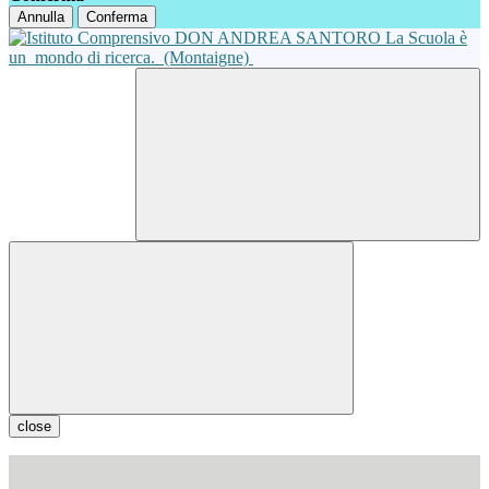
Annulla
Conferma
La Scuola è
un
mondo di ricerca.
(Montaigne)
close