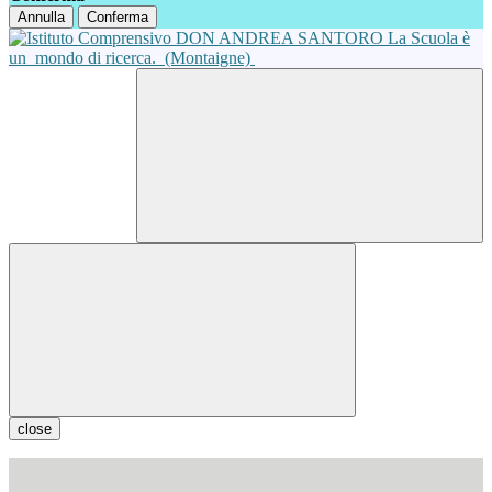
Annulla
Conferma
La Scuola è
un
mondo di ricerca.
(Montaigne)
close