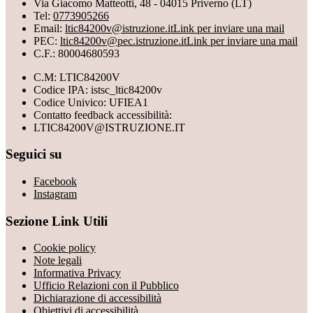
Via Giacomo Matteotti, 48 - 04015 Priverno (LT)
Tel:
0773905266
Email:
ltic84200v@istruzione.it
Link per inviare una mail
PEC:
ltic84200v@pec.istruzione.it
Link per inviare una mail
C.F.: 80004680593
C.M: LTIC84200V
Codice IPA: istsc_ltic84200v
Codice Univico: UFIEA1
Contatto feedback accessibilità:
LTIC84200V@ISTRUZIONE.IT
Seguici su
Facebook
Instagram
Sezione Link Utili
Cookie policy
Note legali
Informativa Privacy
Ufficio Relazioni con il Pubblico
Dichiarazione di accessibilità
Obiettivi di accessibilità