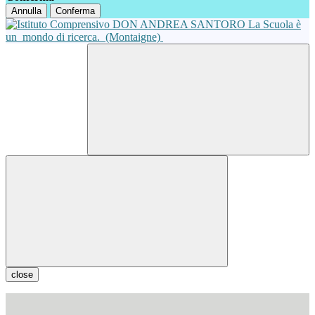
Annulla
Conferma
La Scuola è
un
mondo di ricerca.
(Montaigne)
close