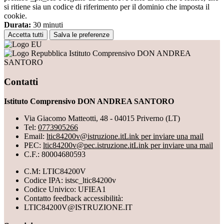
si ritiene sia un codice di riferimento per il dominio che imposta il
cookie.
Durata:
30 minuti
Accetta tutti
Salva le preferenze
Istituto Comprensivo DON ANDREA
SANTORO
Contatti
Istituto Comprensivo DON ANDREA SANTORO
Via Giacomo Matteotti, 48 - 04015 Priverno (LT)
Tel:
0773905266
Email:
ltic84200v@istruzione.it
Link per inviare una mail
PEC:
ltic84200v@pec.istruzione.it
Link per inviare una mail
C.F.: 80004680593
C.M: LTIC84200V
Codice IPA: istsc_ltic84200v
Codice Univico: UFIEA1
Contatto feedback accessibilità:
LTIC84200V@ISTRUZIONE.IT