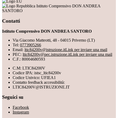
Istituto Comprensivo DON ANDREA
SANTORO
Contatti
Istituto Comprensivo DON ANDREA SANTORO
Via Giacomo Matteotti, 48 - 04015 Priverno (LT)
Tel:
0773905266
Email:
ltic84200v@istruzione.it
Link per inviare una mail
PEC:
ltic84200v@pec.istruzione.it
Link per inviare una mail
C.F.: 80004680593
C.M: LTIC84200V
Codice IPA: istsc_ltic84200v
Codice Univico: UFIEA1
Contatto feedback accessibilità:
LTIC84200V@ISTRUZIONE.IT
Seguici su
Facebook
Instagram