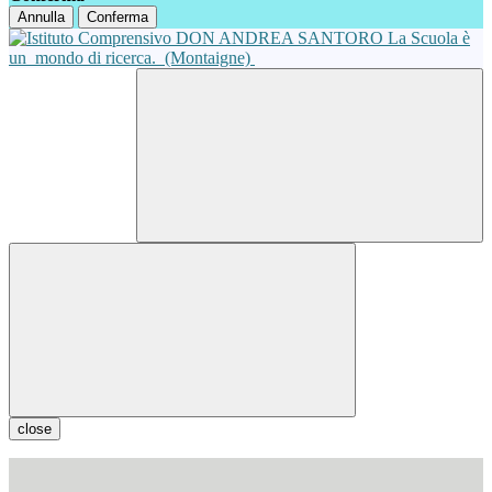
Annulla
Conferma
La Scuola è
un
mondo di ricerca.
(Montaigne)
close