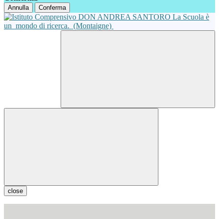
Annulla
Conferma
La Scuola è
un
mondo di ricerca.
(Montaigne)
close