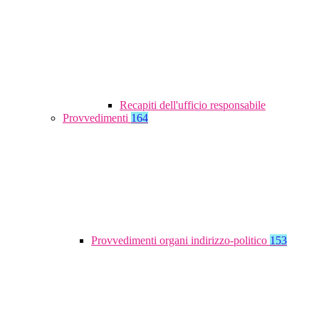
Recapiti dell'ufficio responsabile
Provvedimenti
164
Provvedimenti organi indirizzo-politico
153