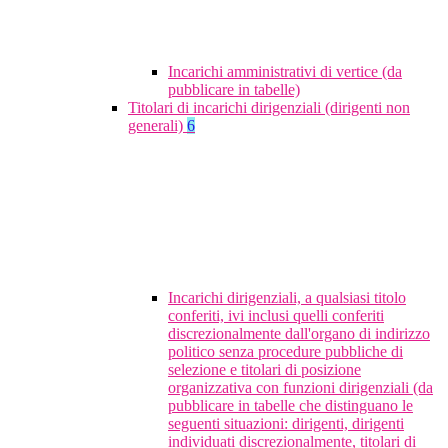
Incarichi amministrativi di vertice (da
pubblicare in tabelle)
Titolari di incarichi dirigenziali (dirigenti non
generali)
6
Incarichi dirigenziali, a qualsiasi titolo
conferiti, ivi inclusi quelli conferiti
discrezionalmente dall'organo di indirizzo
politico senza procedure pubbliche di
selezione e titolari di posizione
organizzativa con funzioni dirigenziali (da
pubblicare in tabelle che distinguano le
seguenti situazioni: dirigenti, dirigenti
individuati discrezionalmente, titolari di