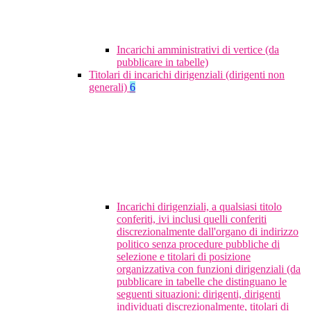
Incarichi amministrativi di vertice (da
pubblicare in tabelle)
Titolari di incarichi dirigenziali (dirigenti non
generali)
6
Incarichi dirigenziali, a qualsiasi titolo
conferiti, ivi inclusi quelli conferiti
discrezionalmente dall'organo di indirizzo
politico senza procedure pubbliche di
selezione e titolari di posizione
organizzativa con funzioni dirigenziali (da
pubblicare in tabelle che distinguano le
seguenti situazioni: dirigenti, dirigenti
individuati discrezionalmente, titolari di