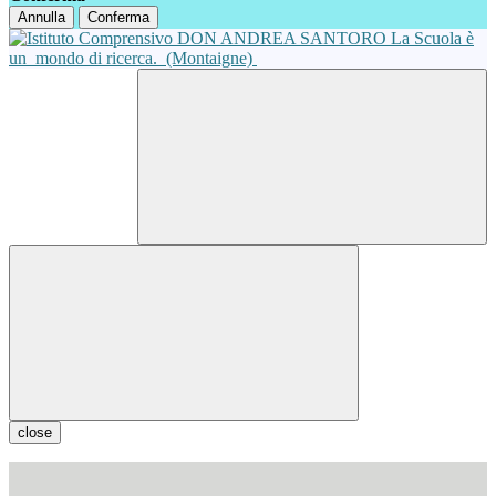
Annulla
Conferma
La Scuola è
un
mondo di ricerca.
(Montaigne)
close