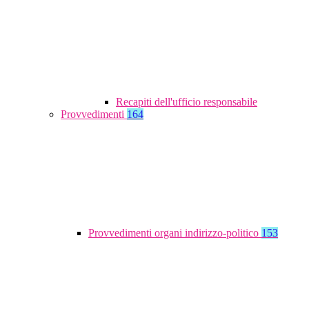
Recapiti dell'ufficio responsabile
Provvedimenti
164
Provvedimenti organi indirizzo-politico
153