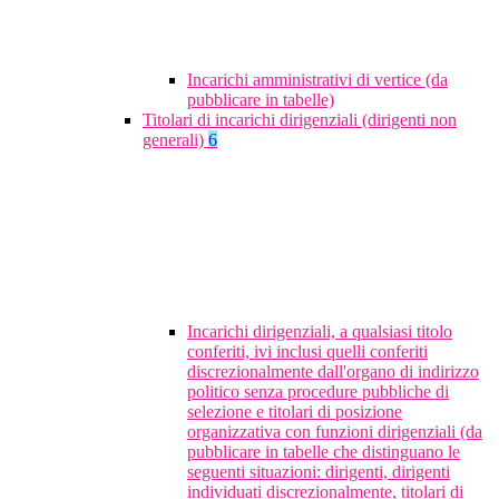
Incarichi amministrativi di vertice (da
pubblicare in tabelle)
Titolari di incarichi dirigenziali (dirigenti non
generali)
6
Incarichi dirigenziali, a qualsiasi titolo
conferiti, ivi inclusi quelli conferiti
discrezionalmente dall'organo di indirizzo
politico senza procedure pubbliche di
selezione e titolari di posizione
organizzativa con funzioni dirigenziali (da
pubblicare in tabelle che distinguano le
seguenti situazioni: dirigenti, dirigenti
individuati discrezionalmente, titolari di