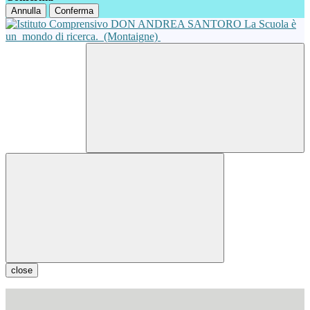
Annulla
Conferma
La Scuola è
un
mondo di ricerca.
(Montaigne)
close