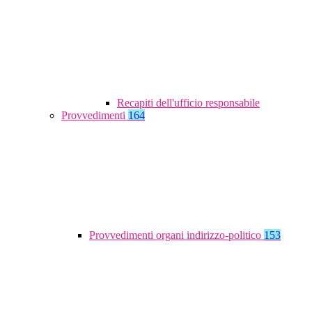
Recapiti dell'ufficio responsabile
Provvedimenti
164
Provvedimenti organi indirizzo-politico
153