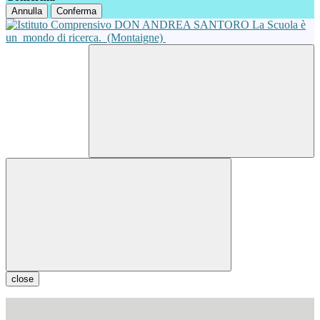
Annulla
Conferma
La Scuola è
un
mondo di ricerca.
(Montaigne)
close