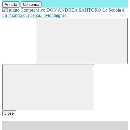
Annulla
Conferma
La Scuola è
un
mondo di ricerca.
(Montaigne)
close