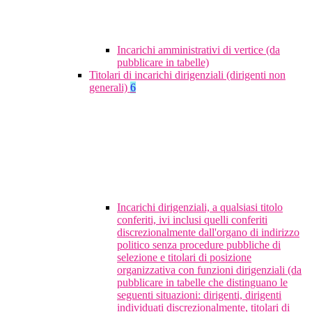
Incarichi amministrativi di vertice (da
pubblicare in tabelle)
Titolari di incarichi dirigenziali (dirigenti non
generali)
6
Incarichi dirigenziali, a qualsiasi titolo
conferiti, ivi inclusi quelli conferiti
discrezionalmente dall'organo di indirizzo
politico senza procedure pubbliche di
selezione e titolari di posizione
organizzativa con funzioni dirigenziali (da
pubblicare in tabelle che distinguano le
seguenti situazioni: dirigenti, dirigenti
individuati discrezionalmente, titolari di