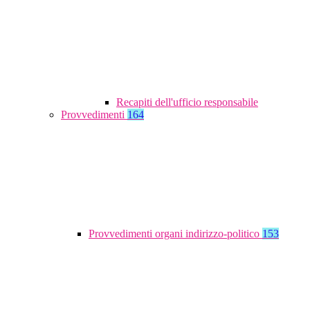
Recapiti dell'ufficio responsabile
Provvedimenti
164
Provvedimenti organi indirizzo-politico
153