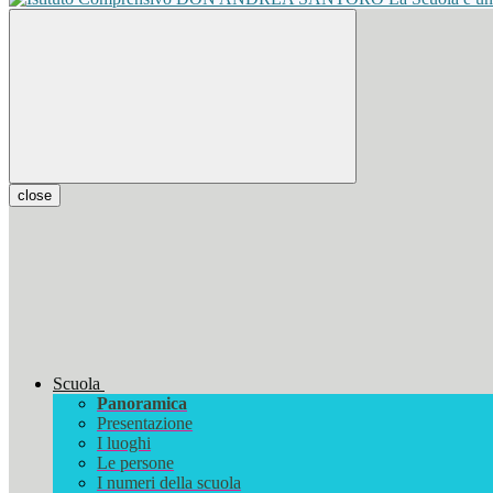
close
Scuola
Panoramica
Presentazione
I luoghi
Le persone
I numeri della scuola