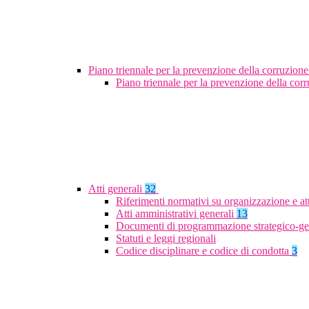
Piano triennale per la prevenzione della corruzione
Piano triennale per la prevenzione della co
Atti generali
32
Riferimenti normativi su organizzazione e at
Atti amministrativi generali
13
Documenti di programmazione strategico-ge
Statuti e leggi regionali
Codice disciplinare e codice di condotta
3