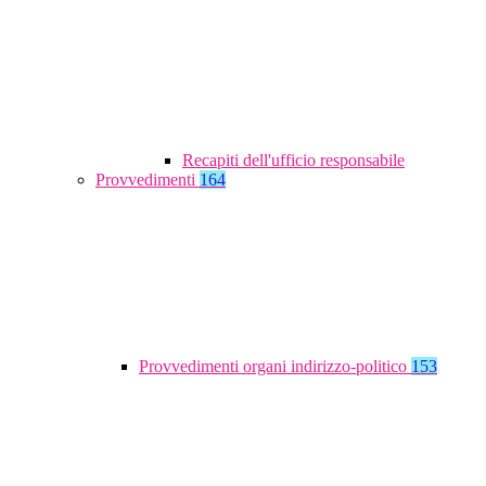
Recapiti dell'ufficio responsabile
Provvedimenti
164
Provvedimenti organi indirizzo-politico
153