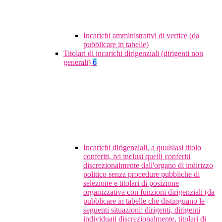
Incarichi amministrativi di vertice (da
pubblicare in tabelle)
Titolari di incarichi dirigenziali (dirigenti non
generali)
6
Incarichi dirigenziali, a qualsiasi titolo
conferiti, ivi inclusi quelli conferiti
discrezionalmente dall'organo di indirizzo
politico senza procedure pubbliche di
selezione e titolari di posizione
organizzativa con funzioni dirigenziali (da
pubblicare in tabelle che distinguano le
seguenti situazioni: dirigenti, dirigenti
individuati discrezionalmente, titolari di