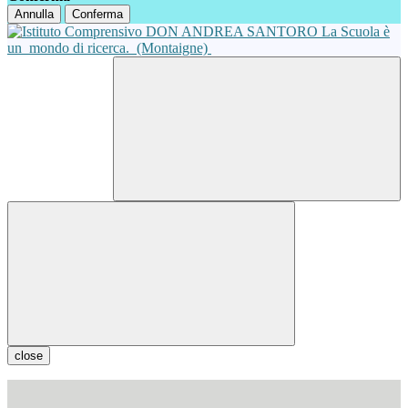
Annulla
Conferma
La Scuola è
un
mondo di ricerca.
(Montaigne)
close