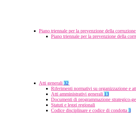
Piano triennale per la prevenzione della corruzione
Piano triennale per la prevenzione della co
Atti generali
32
Riferimenti normativi su organizzazione e at
Atti amministrativi generali
13
Documenti di programmazione strategico-ge
Statuti e leggi regionali
Codice disciplinare e codice di condotta
3