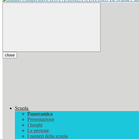
close
Scuola
Panoramica
Presentazione
I luoghi
Le persone
I numeri della scuola